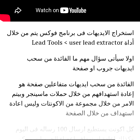
استخراج الايديهات فى برنامج فوكس يتم من خلال
أداة Lead Tools < user lead extractor
اولا سيأتى سؤال مهم ما الفائدة من سحب
ايديهات جروب او صفحة
الفائدة من سحب ايديهات متفاعلين صفحة هو
إعادة استهدافهم من خلال حملات ماسينجر وبيتم
الامر من خلال مجموعة من الاكونتات وليس اعادة
استهداف من خلال الصفحة
كل اكونت يستطيع ارسال 100 رساله فى اليوم
وكذلك اعادة استهداف اعضاء الجروبات ممكن