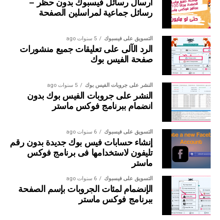
ارسال رسائل فيسبوك بدون حظر –
رسائل جماعية لمراسلين الصفحة
التسويق على فيسبوك
5 سنوات ago
الرد الآلى على تعليقات جميع منشورات
صفحة الفيس بوك
ثم نضغط على Add Source
النشر على جروبات الفيس بوك
5 سنوات ago
النشر على جروبات الفيس بوك بدون
سيظهر لنا مجموعه من المصادر
انضمام ببرنامج فوكس ماستر
Page ويجيب اضافة Page ID وليس الرابط او
اليوزر
التسويق على فيسبوك
6 سنوات ago
إنشاء حسابات فيس بوك جديدة بدون رقم
تليفون لاستخدامها فى برنامج فوكس
group ويجب اضافة Group ID وليس الرابط او
ماستر
اليوزر
التسويق على فيسبوك
6 سنوات ago
الإنضمام لمئات الجروبات بإسم الصفحة
profile ويجب اضافة profile ID وليس الرابط او
ببرنامج فوكس ماستر
اليوزر