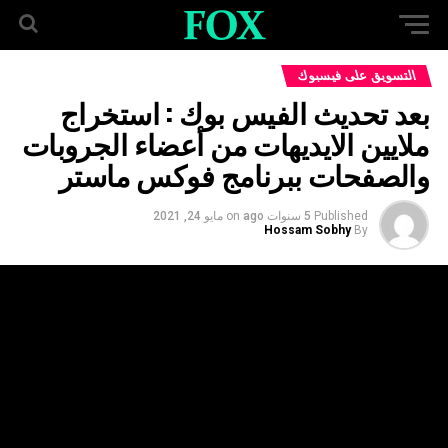
التسويق على فيسبوك
بعد تحديث الفيس بوك : استخراج
ملايين الايديهات من أعضاء الجروبات
والصفحات ببرنامج فوكس ماستر
Published
5 سنوات ago
on
مايو 24, 2021
Hossam Sobhy
By