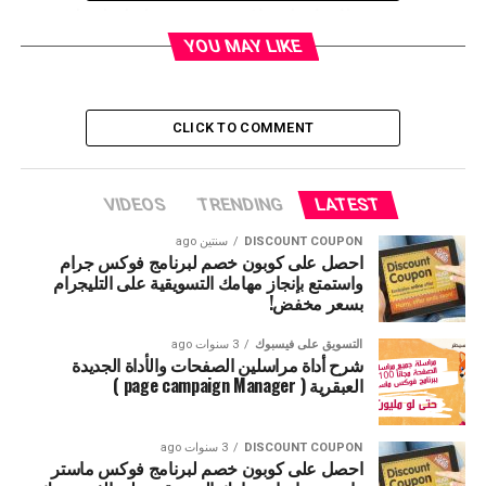
مجموعه من التعليقات لاستخدمهم داخل ادوات
البرنامج
YOU MAY LIKE
أداة Ads Manager هى أداة لحفظ رسالة أو
مجموعة من الرسائل لاستخدامهم داخل أدوات
CLICK TO COMMENT
البرنامج
أداة Rule Manager هى الاداة المسؤلة عن آلية
VIDEOS
TRENDING
LATEST
ربط العمليات التى سيقوم بها السينسور
DISCOUNT COUPON
سنتين ago
احصل على كوبون خصم لبرنامج فوكس جرام
مثال نحن فى شرحنا هذا نريد من السيسنور أن
واستمتع بإنجاز مهامك التسويقية على التليجرام
بسعر مخفض!
يقوم بعمل إعجاب بالتعليق + عمل رد على التعليق
+ رساله فى الخاص للعميل
التسويق على فيسبوك
3 سنوات ago
شرح أداة مراسلين الصفحات والأداة الجديدة
وظيفة الاداة هى ربط هذه العمليات ببعضها لكى
العبقرية ( page campaign Manager )
يقرأها السيسنور ويقوم بتنفيذها
DISCOUNT COUPON
3 سنوات ago
نقوم اولا بشرح طريقة عمل كومنت على البرنامج
احصل على كوبون خصم لبرنامج فوكس ماستر