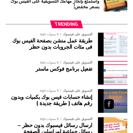
واستمتع بإنجاز مهامك التسويقية على الفيس بوك
وهى مشروحه فى اكثر من درس سابق لكن
بسعر مخفض!
سنقوم بنقلها هنا للافادة مرة اخرى
TRENDING
نذهب الى اداة الكومنتات لعمل كومنت اسم الاداة
التسويق على فيسبوك
6 سنوات ago
Comments Manager
طريقة عمل منشن بصفحة الفيس بوك
فى مئات الجروبات بدون حظر
التسويق على فيسبوك
6 سنوات ago
تفعيل برنامج فوكس ماستر
التسويق على فيسبوك
5 سنوات ago
إنشاء حسابات فيس بوك بكميات وبدون
رقم هاتف ( طريقة جديدة )
التسويق على فيسبوك
6 سنوات ago
ارسال رسائل فيسبوك بدون حظر –
رسائل جماعية لمراسلين الصفحة