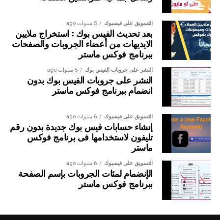
التسويق على فيسبوك
5 سنوات ago
نضغط على Add Group سنجد تبويب قد تم فتحه
بعد تحديث الفيس بوك : استخراج ملايين
الايديهات من أعضاء الجروبات والصفحات
لنكتب اسم الجروب
ببرنامج فوكس ماستر
نضغط على الجروب ثم نضغط على New
النشر على جروبات الفيس بوك
5 سنوات ago
النشر على جروبات الفيس بوك بدون
comment سيظهر لنا فى المستطيل الذى بالاسفل
انضمام ببرنامج فوكس ماستر
Untitled Comment
التسويق على فيسبوك
6 سنوات ago
إنشاء حسابات فيس بوك جديدة بدون رقم
نذهب الى المرحلة التاليه فى المستطيل الكبير
تليفون لاستخدامها فى برنامج فوكس
نكتب الكومنت + كود المنشن
ماستر
ناتى بكود المنشن بالضغط على Account
التسويق على فيسبوك
6 سنوات ago
الإنضمام لمئات الجروبات بإسم الصفحة
Mentioning
ببرنامج فوكس ماستر
الكود يكون بالشكل التالى @[user]
ثم نقوم بكتابة اسم الكومنت فى المستطيل وعمل
Save