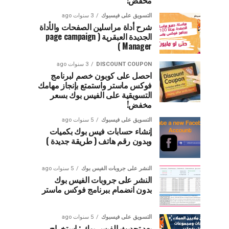
مخفض!
التسويق على فيسبوك
3 سنوات ago
شرح أداة مراسلين الصفحات والأداة
الجديدة العبقرية ( page campaign
Manager )
DISCOUNT COUPON
3 سنوات ago
احصل على كوبون خصم لبرنامج
فوكس ماستر واستمتع بإنجاز مهامك
التسويقية على الفيس بوك بسعر
مخفض!
التسويق على فيسبوك
5 سنوات ago
إنشاء حسابات فيس بوك بكميات
وبدون رقم هاتف ( طريقة جديدة )
النشر على جروبات الفيس بوك
5 سنوات ago
النشر على جروبات الفيس بوك
بدون انضمام ببرنامج فوكس ماستر
التسويق على فيسبوك
5 سنوات ago
بعد تحديث الفيس بوك : استخراج