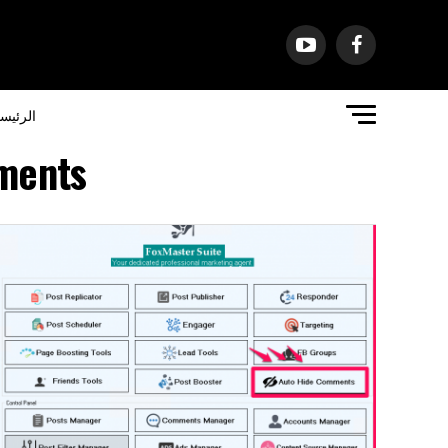
الرئيس
ments"