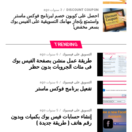
رقم 3 فلترة الجروبات حسب الحاجه ليست
DISCOUNT COUPON
3 سنوات ago
احصل على كوبون خصم لبرنامج فوكس ماستر
الزاميه
واستمتع بإنجاز مهامك التسويقية على الفيس بوك
بسعر مخفض!
رقم 4 عدد الجروبات المستخرجه من الكلملة
الدلاليه الواحده
TRENDING
رقم 5 بتفعيل هذا الخيار يكون الزامى وجود الكلمة
التسويق على فيسبوك
6 سنوات ago
طريقة عمل منشن بصفحة الفيس بوك
الدلاليه داخل اسم الجروب اما اذا كان هذا الخيار
فى مئات الجروبات بدون حظر
غير مفعل فسيقوم بالبحث فى اسم الجروب
وداخل الوصف
التسويق على فيسبوك
6 سنوات ago
تفعيل برنامج فوكس ماستر
رقم 6 بنضغط على operation ثم start للبدأ فى
التسويق على فيسبوك
5 سنوات ago
تشغل البحث عن الجروبات
إنشاء حسابات فيس بوك بكميات وبدون
رقم هاتف ( طريقة جديدة )