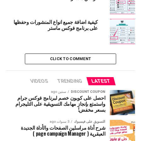
بالضغط عليها ستظهر الاداة بالشكل التالى
كيفية اضافة جميع انواع المنشورات وحفظها
على برنامج فوكس ماستر
CLICK TO COMMENT
نقوم بعمل اعدادات الاداه بالشكل التالى
VIDEOS
TRENDING
LATEST
DISCOUNT COUPON
سنتين ago
رقم 1 كتابة كافة الكلمات الدلاليه المناسبة بالنسبة
احصل على كوبون خصم لبرنامج فوكس جرام
واستمتع بإنجاز مهامك التسويقية على التليجرام
للمجال الخاص بنا
بسعر مخفض!
رقم 2 بالضغك على Accounts تظهر لنا نافذة
التسويق على فيسبوك
3 سنوات ago
شرح أداة مراسلين الصفحات والأداة الجديدة
لاختيار الاكونتات المستخدمه فى البحث
العبقرية ( page campaign Manager )