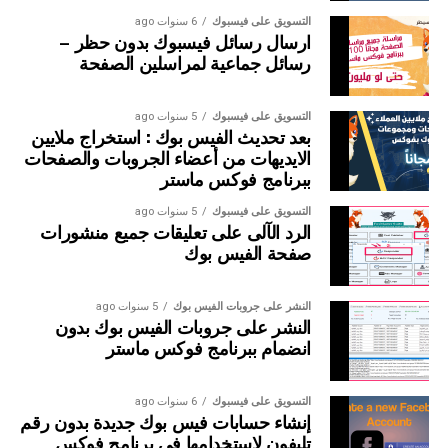
رقم 7 ارسال نتائج البحث الى اداة الانضمام
التسويق على فيسبوك
6 سنوات ago
ارسال رسائل فيسبوك بدون حظر –
مباشرة
رسائل جماعية لمراسلين الصفحة
رقم 8 استخراج الجروبات المستخرجه اما ملف
التسويق على فيسبوك
5 سنوات ago
بعد تحديث الفيس بوك : استخراج ملايين
تكست او ملف اكسيل بامتداد csv
الايديهات من أعضاء الجروبات والصفحات
ببرنامج فوكس ماستر
دى اول اداة للبحث بالكلمات الدلاليه فقط
التسويق على فيسبوك
5 سنوات ago
الرد الآلى على تعليقات جميع منشورات
2- الاداة الثانية Groups Discovery Tool
صفحة الفيس بوك
بفتح الاداة تظهر بالشكل التالى
النشر على جروبات الفيس بوك
5 سنوات ago
النشر على جروبات الفيس بوك بدون
انضمام ببرنامج فوكس ماستر
التسويق على فيسبوك
6 سنوات ago
إنشاء حسابات فيس بوك جديدة بدون رقم
تليفون لاستخدامها فى برنامج فوكس